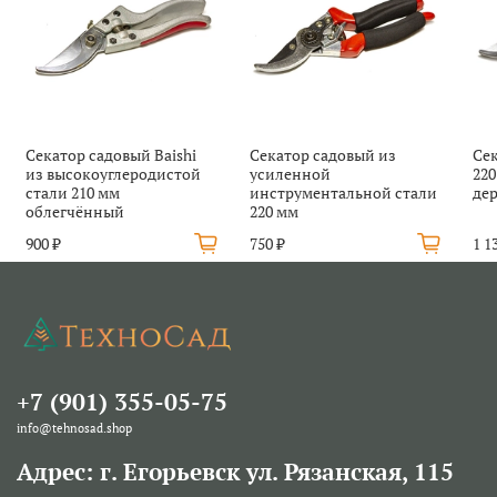
Секатор садовый Baishi
Секатор садовый из
Сек
из высокоуглеродистой
усиленной
22
стали 210 мм
инструментальной стали
де
облегчённый
220 мм
900 ₽
750 ₽
1 1
+7 (901) 355-05-75
info@tehnosad.shop
Адрес: г. Егорьевск ул. Рязанская, 115