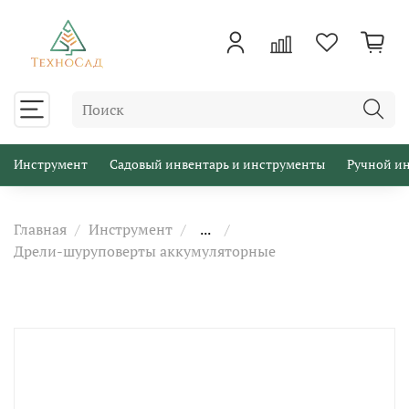
Инструмент
Садовый инвентарь и инструменты
Ручной и
Главная
Инструмент
...
Дрели-шуруповерты аккумуляторные