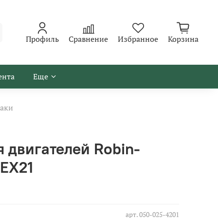
Профиль
Сравнение
Избранное
Корзина
ента
Еще
аки
 двигателей Robin-
 EX21
арт.
050-025-4201