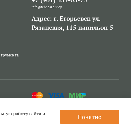
+7 (901) 355-05-75
info@tehnosad.shop
Адрес: г. Егорьевск ул.
Рязанская, 115 павильон 5
струмента
льную работу сайта и
Понятно
ей для триммеров, бензопил и другой техники, прокат