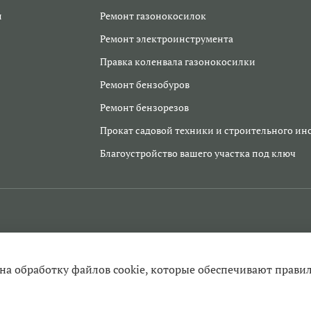
и
Ремонт газонокосилок
Ремонт электроинструмента
Правка коленвала газонокосилки
Ремонт бензобуров
Ремонт бензорезов
Прокат садовой техники и строительного ин
Благоустройство вашего участка под ключ
 на обработку файлов cookie, которые обеспечивают прави
ента в Егорьевске, заточка цепей, продажа инструмента и запчаст