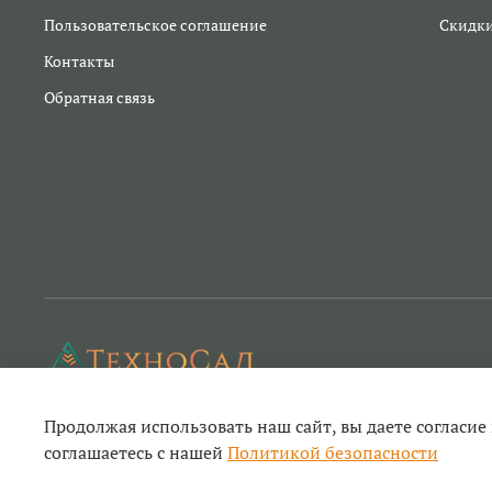
Пользовательское соглашение
Скидк
Контакты
Обратная связь
Продолжая использовать наш сайт, вы даете согласие
Техносад- ремонт садовой техники и инструм
соглашаетесь с нашей
Политикой безопасности
© 2022-2026
садового и строительного инструмента