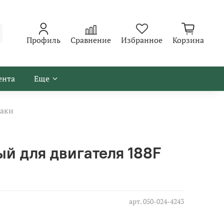
Профиль
Сравнение
Избранное
Корзина
ента
Еще
аки
ый для двигателя 188F
арт.
050-024-4243