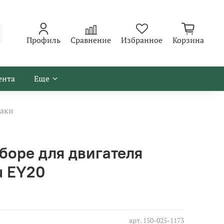
Профиль
Сравнение
Избранное
Корзина
ента
Еще
аки
боре для двигателя
u EY20
арт.
150-025-1173