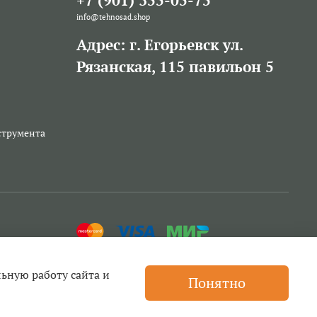
+7 (901) 355-05-75
info@tehnosad.shop
Адрес: г. Егорьевск ул.
Рязанская, 115 павильон 5
струмента
льную работу сайта и
Понятно
ей для триммеров, бензопил и другой техники, прокат