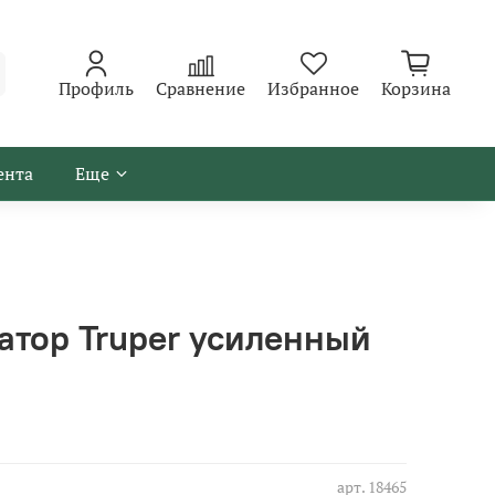
Профиль
Сравнение
Избранное
Корзина
ента
Еще
атор Truper усиленный
арт.
18465