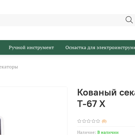
Ручной инструмент
Оснастка для электроинструм
екаторы
Кованый сек
Т-67 Х
(0)
Наличие:
В наличии