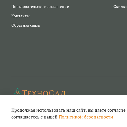
Пользовательское соглашение
Скидк
Контакты
Обратная связь
Продолжая использовать наш сайт, вы даете согласие
Техносад- ремонт садовой техники и инструм
соглашаетесь с нашей
Политикой безопасности
© 2022-2026
садового и строительного инструмента