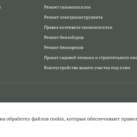
и
Ремонт газонокосилок
Ремонт электроинструмента
Правка коленвала газонокосилки
Ремонт бензобуров
Ремонт бензорезов
Прокат садовой техники и строительного ин
Благоустройство вашего участка под ключ
 на обработку файлов cookie, которые обеспечивают прави
ента в Егорьевске, заточка цепей, продажа инструмента и запчаст