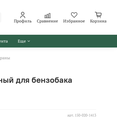
Профиль
Сравнение
Избранное
Корзина
ента
Еще
раны
ный для бензобака
арт.
150-020-1413