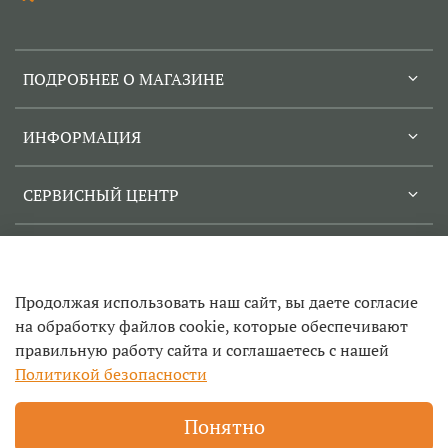
ПОДРОБНЕЕ О МАГАЗИНЕ
ИНФОРМАЦИЯ
СЕРВИСНЫЙ ЦЕНТР
Продолжая использовать наш сайт, вы даете согласие
© 2022-2026
на обработку файлов cookie, которые обеспечивают
правильную работу сайта и соглашаетесь с нашей
Техносад- ремонт садовой техники и инструмента в
Егорьевске, заточка цепей, продажа инструмента и запчастей
Политикой безопасности
для триммеров, бензопил и другой техники, прокат садового и
строительного инструмента
Понятно