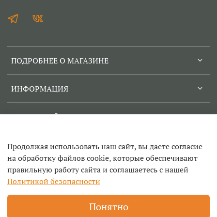
ПОДРОБНЕЕ О МАГАЗИНЕ
ИНФОРМАЦИЯ
СЕРВИСНЫЙ ЦЕНТР
Продолжая использовать наш сайт, вы даете согласие
на обработку файлов cookie, которые обеспечивают
правильную работу сайта и соглашаетесь с нашей
© 2022-2026
Политикой безопасности
Техносад- ремонт садовой техники и инструмента в
Егорьевске, заточка цепей, продажа инструмента и запчастей
Понятно
для триммеров, бензопил и другой техники, прокат садового и