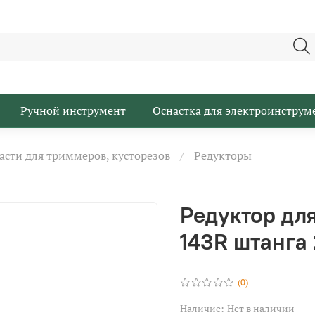
Ручной инструмент
Оснастка для электроинструм
асти для триммеров, кусторезов
Редукторы
Редуктор дл
143R штанга
(0)
Наличие:
Нет в наличии