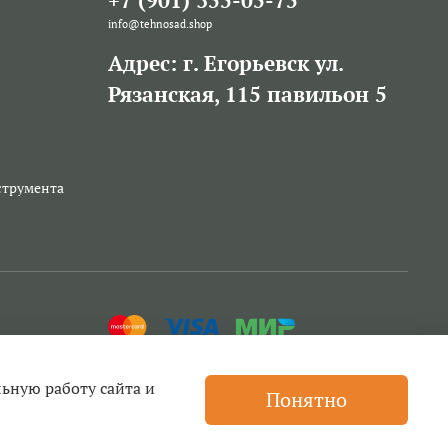
+7 (901) 355-05-75
info@tehnosad.shop
Адрес: г. Егорьевск ул.
Рязанская, 115 павильон 5
струмента
льную работу сайта и
Понятно
ей для триммеров, бензопил и другой техники, прокат