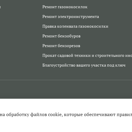
и
Ремонт газонокосилок
Ремонт электроинструмента
Правка коленвала газонокосилки
Ремонт бензобуров
Ремонт бензорезов
Прокат садовой техники и строительного ин
Благоустройство вашего участка под ключ
 на обработку файлов cookie, которые обеспечивают прави
ента в Егорьевске, заточка цепей, продажа инструмента и запчаст