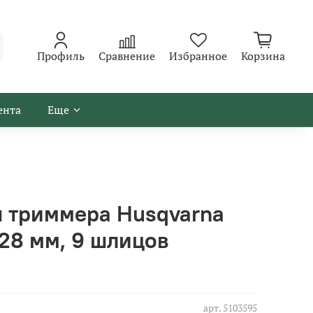
Профиль
Сравнение
Избранное
Корзина
ента
Еще
я триммера Husqvarna
 28 мм, 9 шлицов
арт.
5103595