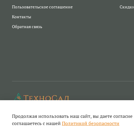
Пользовательское соглашение
Скидк
Контакты
Обратная связь
Продолжая использовать наш сайт, вы даете согласие
Техносад- ремонт садовой техники и инструм
соглашаетесь с нашей
Политикой безопасности
© 2022-2026
садового и строительного инструмента