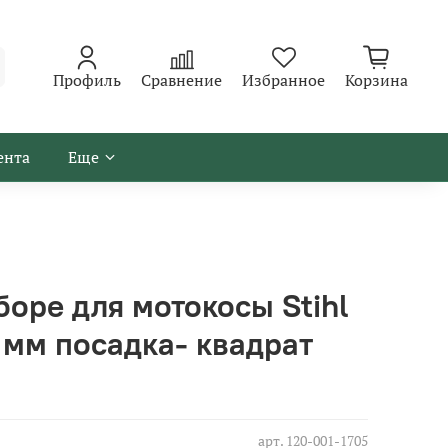
Профиль
Сравнение
Избранное
Корзина
ента
Еще
боре для мотокосы Stihl
4 мм посадка- квадрат
арт.
120-001-1705