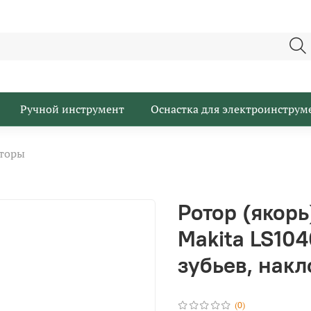
Ручной инструмент
Оснастка для электроинструм
торы
Ротор (якор
Makita LS104
зубьев, накл
(0)