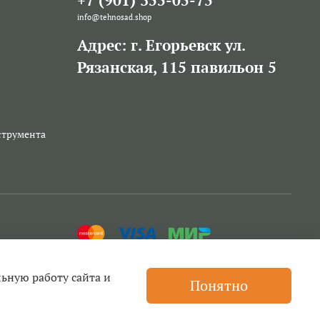
+7 (901) 355-05-75
info@tehnosad.shop
Адрес: г. Егорьевск ул.
Рязанская, 115 павильон 5
струмента
льную работу сайта и
Понятно
ей для триммеров, бензопил и другой техники, прокат