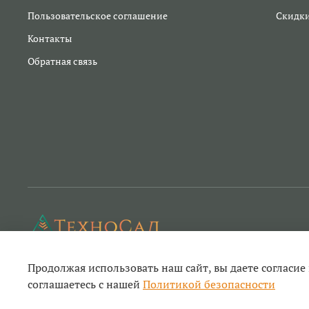
Пользовательское соглашение
Скидк
Контакты
Обратная связь
Продолжая использовать наш сайт, вы даете согласие
Техносад- ремонт садовой техники и инструм
соглашаетесь с нашей
Политикой безопасности
© 2022-2026
садового и строительного инструмента