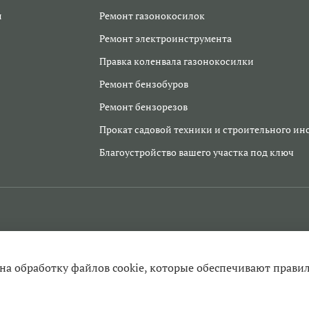
и
Ремонт газонокосилок
Ремонт электроинструмента
Правка коленвала газонокосилки
Ремонт бензобуров
Ремонт бензорезов
Прокат садовой техники и строительного ин
Благоустройство вашего участка под ключ
 на обработку файлов cookie, которые обеспечивают прави
ента в Егорьевске, заточка цепей, продажа инструмента и запчаст