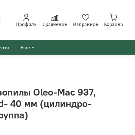
Профиль
Сравнение
Избранное
Корзина
ента
Еще
зопилы Oleo-Mac 937,
7 d- 40 мм (цилиндро-
руппа)