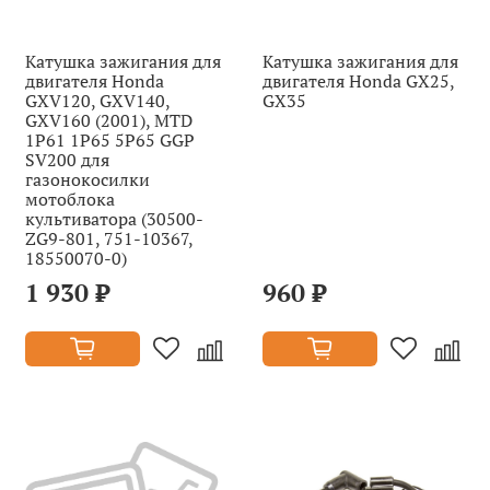
Катушка зажигания для
Катушка зажигания для
двигателя Honda
двигателя Honda GX25,
GXV120, GXV140,
GX35
GXV160 (2001), MTD
1P61 1P65 5P65 GGP
SV200 для
газонокосилки
мотоблока
культиватора (30500-
ZG9-801, 751-10367,
18550070-0)
1 930 ₽
960 ₽