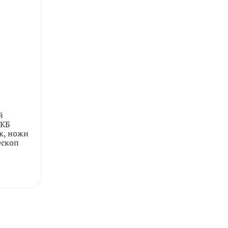
й
АКБ
ик, ножи
ескоп