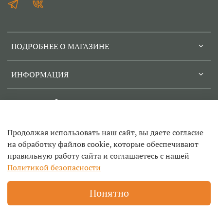
ПОДРОБНЕЕ О МАГАЗИНЕ
ИНФОРМАЦИЯ
СЕРВИСНЫЙ ЦЕНТР
Продолжая использовать наш сайт, вы даете согласие
на обработку файлов cookie, которые обеспечивают
правильную работу сайта и соглашаетесь с нашей
© 2022-2026
Политикой безопасности
Техносад- ремонт садовой техники и инструмента в
Егорьевске, заточка цепей, продажа инструмента и запчастей
Понятно
для триммеров, бензопил и другой техники, прокат садового и
строительного инструмента